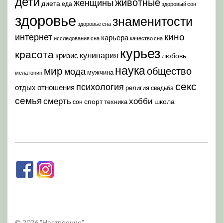
дети
животные
женщины
диета
еда
здоровый сон
здоровье
знаменитости
здоровье сна
кино
интернет
карьера
исследования сна
качество сна
курьез
красота
кулинария
кризис
любовь
наука
мир
общество
мода
мужчина
мелатонин
секс
психология
отдых
отношения
религия
свадьба
семья
хобби
смерть
спорт
школа
техника
сон
© 2026 "Настроение"