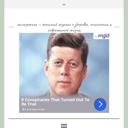
Skip
Toggle
to
header
content
настроение — женский журнал о здоровье, психологии и
современной жизни
Toggle