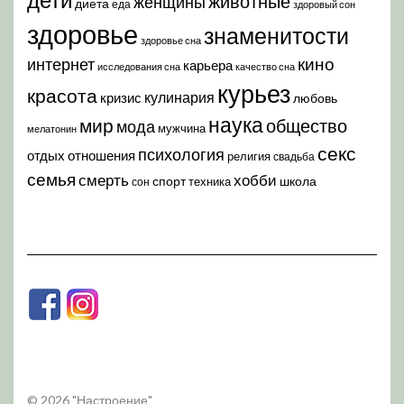
животные
женщины
диета
еда
здоровый сон
здоровье
знаменитости
здоровье сна
кино
интернет
карьера
исследования сна
качество сна
курьез
красота
кулинария
кризис
любовь
наука
мир
общество
мода
мужчина
мелатонин
секс
психология
отдых
отношения
религия
свадьба
семья
хобби
смерть
спорт
школа
техника
сон
© 2026 "Настроение"