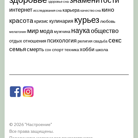
здоровье сна
кино
интернет
карьера
исследования сна
качество сна
курьез
красота
кулинария
кризис
любовь
наука
мир
общество
мода
мужчина
мелатонин
секс
психология
отдых
отношения
религия
свадьба
семья
хобби
смерть
спорт
школа
техника
сон
© 2026 "Настроение"
Все права защищены.
Перепечатка материалов приветствуется