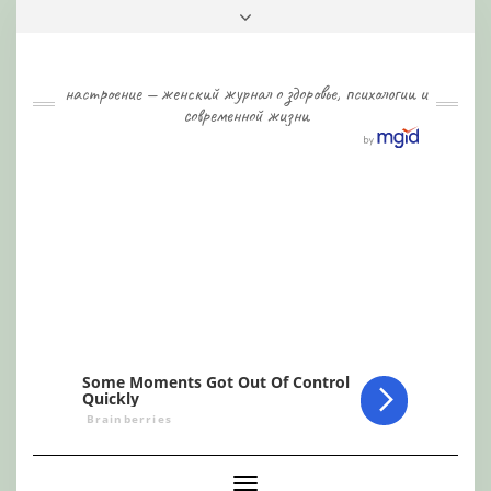
Skip
Toggle
to
header
content
настроение — женский журнал о здоровье, психологии и
современной жизни
Toggle