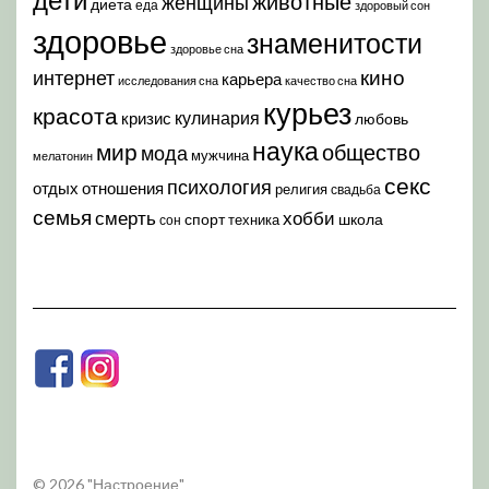
животные
женщины
диета
еда
здоровый сон
здоровье
знаменитости
здоровье сна
кино
интернет
карьера
исследования сна
качество сна
курьез
красота
кулинария
кризис
любовь
наука
мир
общество
мода
мужчина
мелатонин
секс
психология
отдых
отношения
религия
свадьба
семья
хобби
смерть
спорт
школа
техника
сон
© 2026 "Настроение"