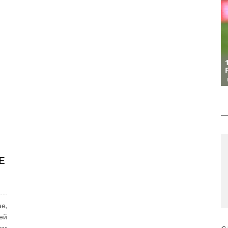
Е
е,
ей
ом