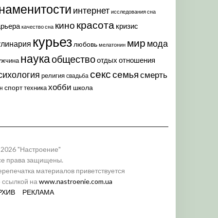
наменитости
интернет
исследования сна
красота
кино
арьера
кризис
качество сна
курьез
мир
мода
улинария
любовь
мелатонин
наука
общество
отдых
отношения
ужчина
секс
семья
сихология
смерть
религия
свадьба
хобби
спорт
школа
техника
н
 2026 "Настроение"
се права защищены.
ерепечатка материалов приветствуется
о ссылкой на
www.nastroenie.com.ua
РХИВ
РЕКЛАМА