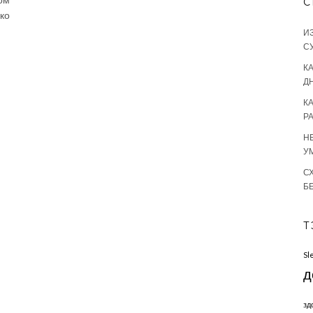
С
ко
И
С
КА
Д
К
Р
Н
У
С
Б
Т
Sl
д
зд