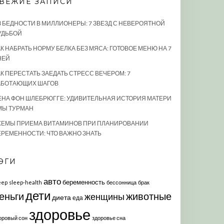
ВЕЖИЕ ЗАПИСИ
З БЕДНОСТИ В МИЛЛИОНЕРЫ: 7 ЗВЕЗД С НЕВЕРОЯТНОЙ
УДЬБОЙ
К НАБРАТЬ НОРМУ БЕЛКА БЕЗ МЯСА: ГОТОВОЕ МЕНЮ НА 7
НЕЙ
АК ПЕРЕСТАТЬ ЗАЕДАТЬ СТРЕСС ВЕЧЕРОМ: 7
АБОТАЮЩИХ ШАГОВ
ЕНА ФОН ШЛЕБРЮГГЕ: УДИВИТЕЛЬНАЯ ИСТОРИЯ МАТЕРИ
МЫ ТУРМАН
ХЕМЫ ПРИЕМА ВИТАМИНОВ ПРИ ПЛАНИРОВАНИИ
ЕРЕМЕННОСТИ: ЧТО ВАЖНО ЗНАТЬ
ЭГИ
авто
беременность
eep
sleep-health
бессонница
брак
дети
еньги
животные
женщины
диета
еда
здоровье
оровый сон
здоровье сна