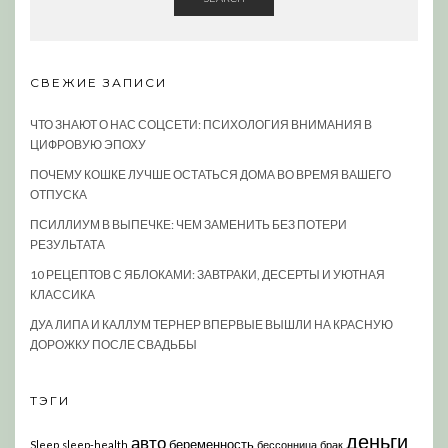
СВЕЖИЕ ЗАПИСИ
ЧТО ЗНАЮТ О НАС СОЦСЕТИ: ПСИХОЛОГИЯ ВНИМАНИЯ В
ЦИФРОВУЮ ЭПОХУ
ПОЧЕМУ КОШКЕ ЛУЧШЕ ОСТАТЬСЯ ДОМА ВО ВРЕМЯ ВАШЕГО
ОТПУСКА
ПСИЛЛИУМ В ВЫПЕЧКЕ: ЧЕМ ЗАМЕНИТЬ БЕЗ ПОТЕРИ
РЕЗУЛЬТАТА
10 РЕЦЕПТОВ С ЯБЛОКАМИ: ЗАВТРАКИ, ДЕСЕРТЫ И УЮТНАЯ
КЛАССИКА
ДУА ЛИПА И КАЛЛУМ ТЕРНЕР ВПЕРВЫЕ ВЫШЛИ НА КРАСНУЮ
ДОРОЖКУ ПОСЛЕ СВАДЬБЫ
ТЭГИ
деньги
авто
беременность
Sleep
sleep-health
бессонница
брак