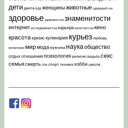
дети
животные
женщины
диета
еда
здоровый сон
здоровье
знаменитости
здоровье сна
кино
интернет
карьера
исследования сна
качество сна
курьез
красота
кулинария
кризис
любовь
наука
мир
общество
мода
мужчина
мелатонин
секс
психология
отдых
отношения
религия
свадьба
семья
хобби
смерть
спорт
школа
техника
сон