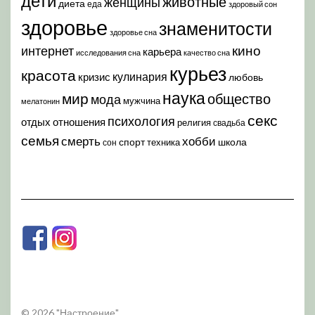
дети
животные
женщины
диета
еда
здоровый сон
здоровье
знаменитости
здоровье сна
кино
интернет
карьера
исследования сна
качество сна
курьез
красота
кулинария
кризис
любовь
наука
мир
общество
мода
мужчина
мелатонин
секс
психология
отдых
отношения
религия
свадьба
семья
хобби
смерть
спорт
школа
техника
сон
© 2026 "Настроение"