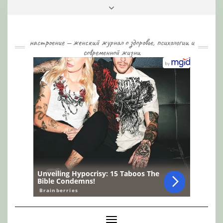
Skip
Toggle
to
header
content
настроение — женский журнал о здоровье, психологии и
современной жизни
Toggle