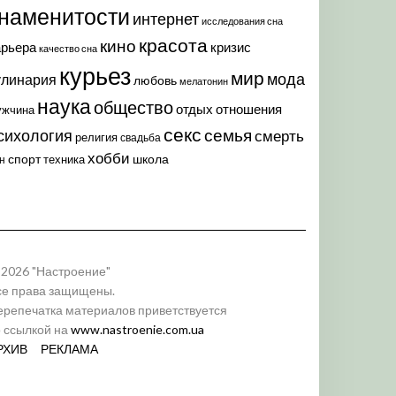
наменитости
интернет
исследования сна
красота
кино
арьера
кризис
качество сна
курьез
мир
мода
улинария
любовь
мелатонин
наука
общество
отдых
отношения
ужчина
секс
семья
сихология
смерть
религия
свадьба
хобби
спорт
школа
техника
н
 2026 "Настроение"
се права защищены.
ерепечатка материалов приветствуется
о ссылкой на
www.nastroenie.com.ua
РХИВ
РЕКЛАМА