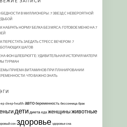
ВЕЖИЕ ЗАПИСИ
З БЕДНОСТИ В МИЛЛИОНЕРЫ: 7 ЗВЕЗД С НЕВЕРОЯТНОЙ
УДЬБОЙ
К НАБРАТЬ НОРМУ БЕЛКА БЕЗ МЯСА: ГОТОВОЕ МЕНЮ НА 7
НЕЙ
АК ПЕРЕСТАТЬ ЗАЕДАТЬ СТРЕСС ВЕЧЕРОМ: 7
АБОТАЮЩИХ ШАГОВ
ЕНА ФОН ШЛЕБРЮГГЕ: УДИВИТЕЛЬНАЯ ИСТОРИЯ МАТЕРИ
МЫ ТУРМАН
ХЕМЫ ПРИЕМА ВИТАМИНОВ ПРИ ПЛАНИРОВАНИИ
ЕРЕМЕННОСТИ: ЧТО ВАЖНО ЗНАТЬ
ЭГИ
авто
беременность
eep
sleep-health
бессонница
брак
дети
еньги
животные
женщины
диета
еда
здоровье
оровый сон
здоровье сна