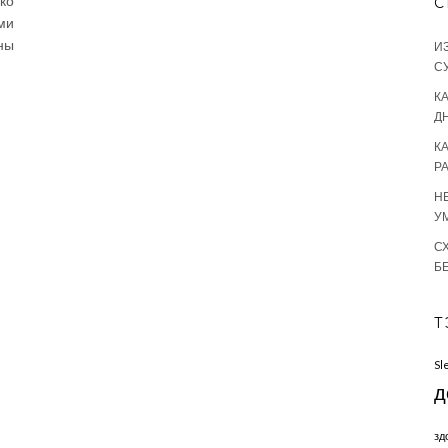
ко
С
ми
ны
И
С
КА
Д
К
Р
Н
У
С
Б
Т
Sl
д
зд