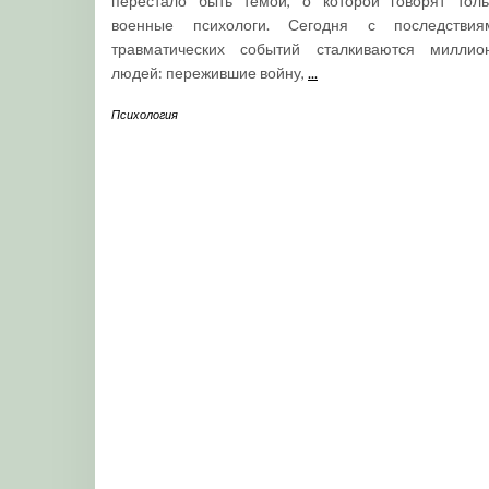
перестало быть темой, о которой говорят толь
военные психологи. Сегодня с последствия
травматических событий сталкиваются миллио
людей: пережившие войну,
...
Психология