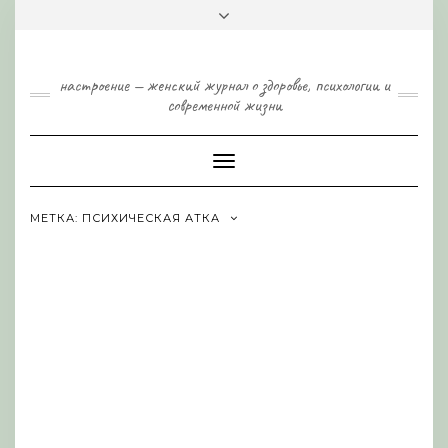
Skip
Toggle
to
header
content
настроение — женский журнал о здоровье, психологии и
современной жизни
Toggle
Navigation
МЕТКА:
ПСИХИЧЕСКАЯ АТКА