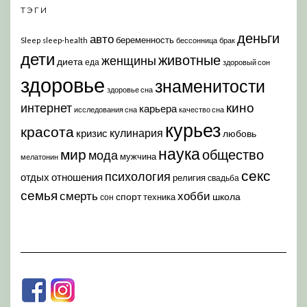
ТЭГИ
деньги
авто
беременность
Sleep
sleep-health
бессонница
брак
дети
животные
женщины
диета
еда
здоровый сон
здоровье
знаменитости
здоровье сна
кино
интернет
карьера
исследования сна
качество сна
курьез
красота
кулинария
кризис
любовь
наука
мир
общество
мода
мужчина
мелатонин
секс
психология
отдых
отношения
религия
свадьба
семья
хобби
смерть
спорт
школа
техника
сон