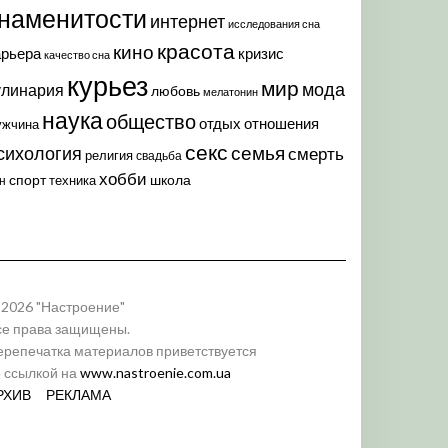
наменитости
интернет
исследования сна
красота
кино
арьера
кризис
качество сна
курьез
мир
мода
улинария
любовь
мелатонин
наука
общество
отдых
отношения
ужчина
секс
семья
сихология
смерть
религия
свадьба
хобби
спорт
школа
техника
н
 2026 "Настроение"
се права защищены.
ерепечатка материалов приветствуется
о ссылкой на
www.nastroenie.com.ua
РХИВ
РЕКЛАМА