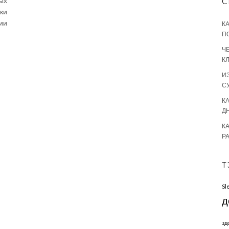
ых
С
ки
ии
К
П
Ч
К
И
С
КА
Д
К
Р
Т
Sl
д
зд