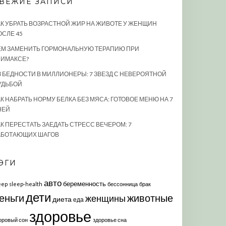
ВЕЖИЕ ЗАПИСИ
АК УБРАТЬ ВОЗРАСТНОЙ ЖИР НА ЖИВОТЕ У ЖЕНЩИН
ОСЛЕ 45
ЕМ ЗАМЕНИТЬ ГОРМОНАЛЬНУЮ ТЕРАПИЮ ПРИ
ЛИМАКСЕ?
З БЕДНОСТИ В МИЛЛИОНЕРЫ: 7 ЗВЕЗД С НЕВЕРОЯТНОЙ
УДЬБОЙ
К НАБРАТЬ НОРМУ БЕЛКА БЕЗ МЯСА: ГОТОВОЕ МЕНЮ НА 7
НЕЙ
АК ПЕРЕСТАТЬ ЗАЕДАТЬ СТРЕСС ВЕЧЕРОМ: 7
АБОТАЮЩИХ ШАГОВ
ЭГИ
авто
беременность
eep
sleep-health
бессонница
брак
дети
еньги
животные
женщины
диета
еда
здоровье
оровый сон
здоровье сна