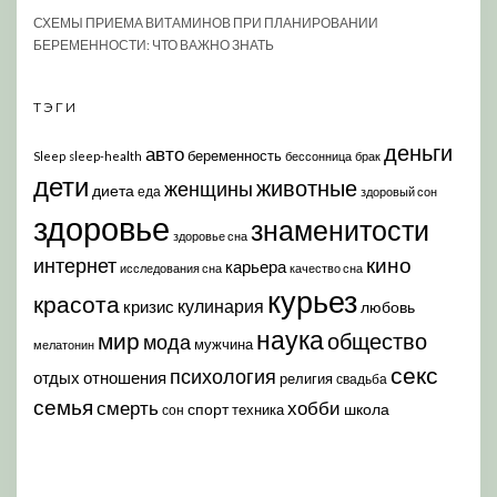
СХЕМЫ ПРИЕМА ВИТАМИНОВ ПРИ ПЛАНИРОВАНИИ
БЕРЕМЕННОСТИ: ЧТО ВАЖНО ЗНАТЬ
ТЭГИ
деньги
авто
беременность
Sleep
sleep-health
бессонница
брак
дети
животные
женщины
диета
еда
здоровый сон
здоровье
знаменитости
здоровье сна
кино
интернет
карьера
исследования сна
качество сна
курьез
красота
кулинария
кризис
любовь
наука
мир
общество
мода
мужчина
мелатонин
секс
психология
отдых
отношения
религия
свадьба
семья
хобби
смерть
спорт
школа
техника
сон