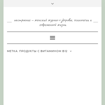
Skip
Toggle
to
header
content
настроение — женский журнал о здоровье, психологии и
современной жизни
Toggle
Navigation
МЕТКА:
ПРОДУКТЫ С ВИТАМИНОМ B12