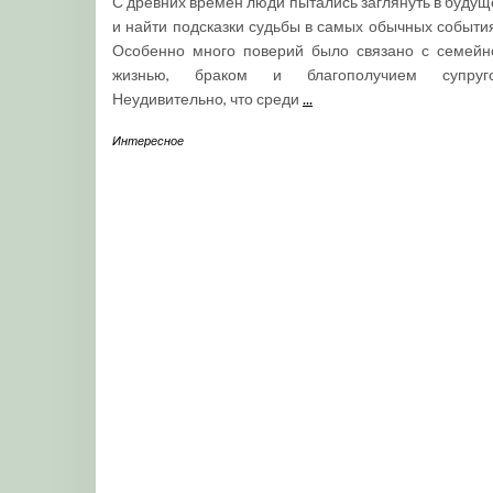
С древних времен люди пытались заглянуть в будущ
и найти подсказки судьбы в самых обычных события
Особенно много поверий было связано с семейн
жизнью, браком и благополучием супруго
Неудивительно, что среди
...
Интересное