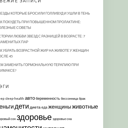
ВЕЖИЕ ЗАПИСИ
ВЕЗДЫ КОТОРЫЕ БРОСИЛИ ГОЛЛИВУД И УШЛИ В ТЕНЬ
АК ПОХУДЕТЬ ПРИ ПОВЫШЕННОМ ПРОЛАКТИНЕ:
ОЛЕЗНЫЕ СОВЕТЫ
СТОРИИ ЛЮБВИ ЗВЕЗД С РАЗНИЦЕЙ В ВОЗРАСТЕ: 7
НАМЕНИТЫХ ПАР
АК УБРАТЬ ВОЗРАСТНОЙ ЖИР НА ЖИВОТЕ У ЖЕНЩИН
ОСЛЕ 45
ЕМ ЗАМЕНИТЬ ГОРМОНАЛЬНУЮ ТЕРАПИЮ ПРИ
ЛИМАКСЕ?
ЭГИ
авто
беременность
eep
sleep-health
бессонница
брак
дети
еньги
животные
женщины
диета
еда
здоровье
оровый сон
здоровье сна
наменитости