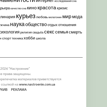
интернет
исследования сна
красота
кино
арьера
кризис
качество сна
курьез
мир
мода
улинария
любовь
мелатонин
наука
общество
отдых
отношения
ужчина
секс
семья
сихология
смерть
религия
свадьба
хобби
спорт
школа
техника
н
 2026 "Настроение"
се права защищены.
ерепечатка материалов приветствуется
о ссылкой на
www.nastroenie.com.ua
РХИВ
РЕКЛАМА