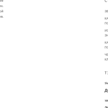
ее
С
х.
ой
З
в.
К
П
И
З
К
П
Ч
К
Т
Sl
д
зд
з