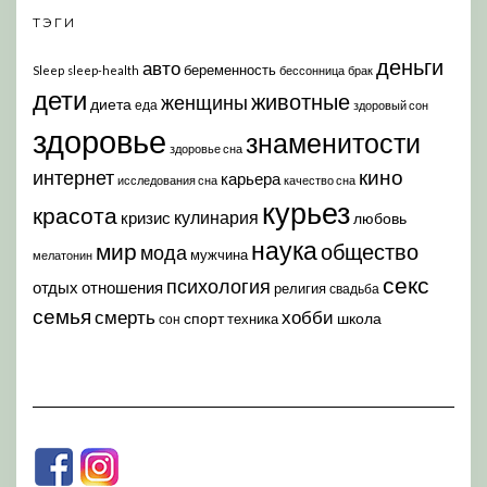
ТЭГИ
деньги
авто
беременность
Sleep
sleep-health
бессонница
брак
дети
животные
женщины
диета
еда
здоровый сон
здоровье
знаменитости
здоровье сна
кино
интернет
карьера
исследования сна
качество сна
курьез
красота
кулинария
кризис
любовь
наука
мир
общество
мода
мужчина
мелатонин
секс
психология
отдых
отношения
религия
свадьба
семья
хобби
смерть
спорт
школа
техника
сон