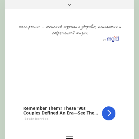
Skip
Toggle
to
header
content
настроение — женский журнал о здоровье, психологии и
современной жизни
Toggle