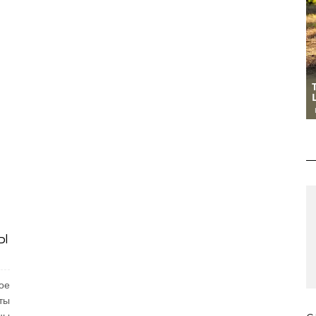
И
Ы
ое
ты
ны