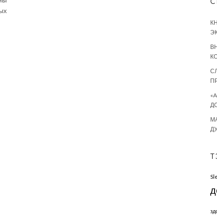
С
ых
К
Э
В
К
С
П
«
Д
М
Д
Т
Sl
д
зд