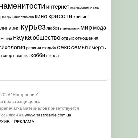
наменитости
интернет
исследования сна
красота
кино
арьера
кризис
качество сна
курьез
мир
мода
улинария
любовь
мелатонин
наука
общество
отдых
отношения
ужчина
секс
семья
сихология
смерть
религия
свадьба
хобби
спорт
школа
техника
н
 2026 "Настроение"
се права защищены.
ерепечатка материалов приветствуется
о ссылкой на
www.nastroenie.com.ua
РХИВ
РЕКЛАМА