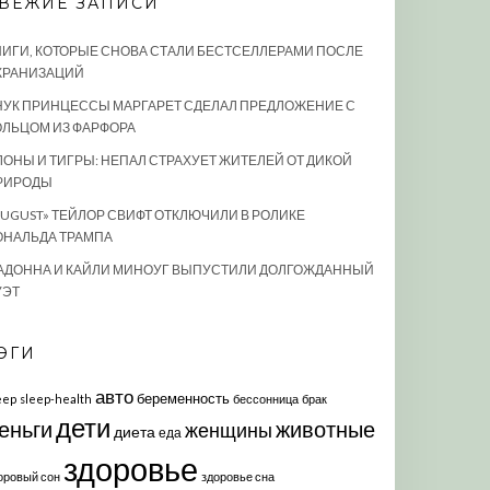
ВЕЖИЕ ЗАПИСИ
НИГИ, КОТОРЫЕ СНОВА СТАЛИ БЕСТСЕЛЛЕРАМИ ПОСЛЕ
КРАНИЗАЦИЙ
НУК ПРИНЦЕССЫ МАРГАРЕТ СДЕЛАЛ ПРЕДЛОЖЕНИЕ С
ОЛЬЦОМ ИЗ ФАРФОРА
ЛОНЫ И ТИГРЫ: НЕПАЛ СТРАХУЕТ ЖИТЕЛЕЙ ОТ ДИКОЙ
РИРОДЫ
AUGUST» ТЕЙЛОР СВИФТ ОТКЛЮЧИЛИ В РОЛИКЕ
ОНАЛЬДА ТРАМПА
АДОННА И КАЙЛИ МИНОУГ ВЫПУСТИЛИ ДОЛГОЖДАННЫЙ
УЭТ
ЭГИ
авто
беременность
eep
sleep-health
бессонница
брак
дети
еньги
животные
женщины
диета
еда
здоровье
оровый сон
здоровье сна