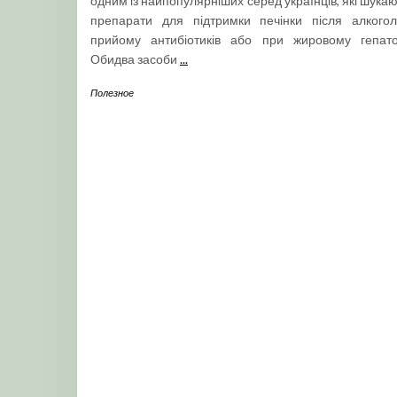
одним із найпопулярніших серед українців, які шука
препарати для підтримки печінки після алкогол
прийому антибіотиків або при жировому гепатоз
Обидва засоби
...
Полезное