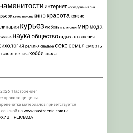
наменитости
интернет
исследования сна
красота
кино
арьера
кризис
качество сна
курьез
мир
мода
улинария
любовь
мелатонин
наука
общество
отдых
отношения
ужчина
секс
семья
сихология
смерть
религия
свадьба
хобби
спорт
школа
техника
н
 2026 "Настроение"
се права защищены.
ерепечатка материалов приветствуется
о ссылкой на
www.nastroenie.com.ua
РХИВ
РЕКЛАМА