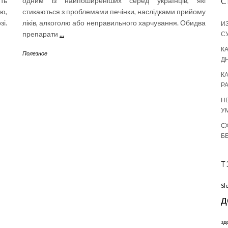
ють
одним із найпоширеніших серед українців, які
С
ю,
стикаються з проблемами печінки, наслідками прийому
і.
ліків, алкоголю або неправильного харчування. Обидва
И
препарати
...
С
КА
Полезное
Д
К
Р
Н
У
С
Б
Т
Sl
д
зд