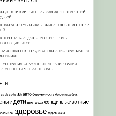
ВЕЖИЕ ЗАПИСИ
З БЕДНОСТИ В МИЛЛИОНЕРЫ: 7 ЗВЕЗД С НЕВЕРОЯТНОЙ
УДЬБОЙ
К НАБРАТЬ НОРМУ БЕЛКА БЕЗ МЯСА: ГОТОВОЕ МЕНЮ НА 7
НЕЙ
АК ПЕРЕСТАТЬ ЗАЕДАТЬ СТРЕСС ВЕЧЕРОМ: 7
АБОТАЮЩИХ ШАГОВ
ЕНА ФОН ШЛЕБРЮГГЕ: УДИВИТЕЛЬНАЯ ИСТОРИЯ МАТЕРИ
МЫ ТУРМАН
ХЕМЫ ПРИЕМА ВИТАМИНОВ ПРИ ПЛАНИРОВАНИИ
ЕРЕМЕННОСТИ: ЧТО ВАЖНО ЗНАТЬ
ЭГИ
авто
беременность
eep
sleep-health
бессонница
брак
дети
еньги
животные
женщины
диета
еда
здоровье
оровый сон
здоровье сна