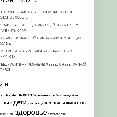
ВЕЖИЕ ЗАПИСИ
АК ПОХУДЕТЬ ПРИ ПОВЫШЕННОМ ПРОЛАКТИНЕ:
ОЛЕЗНЫЕ СОВЕТЫ
СТОРИИ ЛЮБВИ ЗВЕЗД С РАЗНИЦЕЙ В ВОЗРАСТЕ: 7
НАМЕНИТЫХ ПАР
АК УБРАТЬ ВОЗРАСТНОЙ ЖИР НА ЖИВОТЕ У ЖЕНЩИН
ОСЛЕ 45
ЕМ ЗАМЕНИТЬ ГОРМОНАЛЬНУЮ ТЕРАПИЮ ПРИ
ЛИМАКСЕ?
З БЕДНОСТИ В МИЛЛИОНЕРЫ: 7 ЗВЕЗД С НЕВЕРОЯТНОЙ
УДЬБОЙ
ЭГИ
авто
беременность
eep
sleep-health
бессонница
брак
дети
еньги
животные
женщины
диета
еда
здоровье
оровый сон
здоровье сна