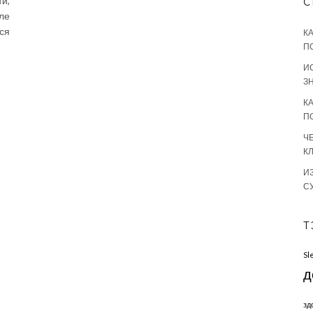
и,
С
ле
ся
К
П
И
З
К
П
Ч
К
И
С
Т
Sl
д
зд