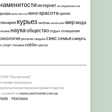
наменитости
интернет
исследования сна
красота
кино
арьера
кризис
качество сна
курьез
мир
мода
улинария
любовь
мелатонин
наука
общество
отдых
отношения
ужчина
секс
семья
сихология
смерть
религия
свадьба
хобби
спорт
школа
техника
н
 2026 "Настроение"
се права защищены.
ерепечатка материалов приветствуется
о ссылкой на
www.nastroenie.com.ua
РХИВ
РЕКЛАМА