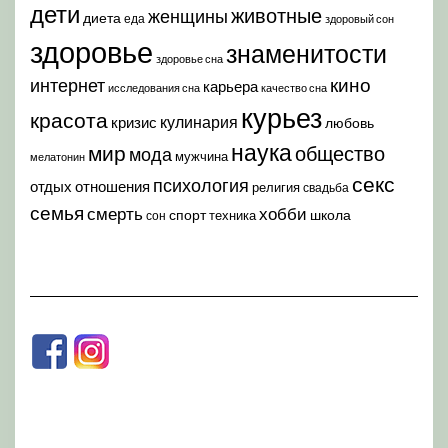
дети
животные
женщины
диета
еда
здоровый сон
здоровье
знаменитости
здоровье сна
кино
интернет
карьера
исследования сна
качество сна
курьез
красота
кулинария
кризис
любовь
наука
мир
общество
мода
мужчина
мелатонин
секс
психология
отдых
отношения
религия
свадьба
семья
хобби
смерть
спорт
школа
техника
сон