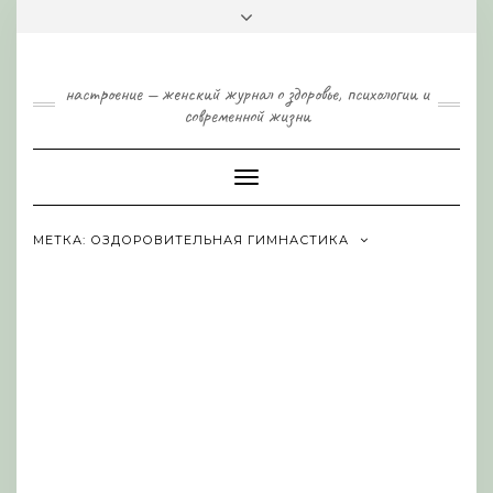
Skip
Toggle
to
header
content
настроение — женский журнал о здоровье, психологии и
современной жизни
Toggle
Navigation
МЕТКА:
ОЗДОРОВИТЕЛЬНАЯ ГИМНАСТИКА