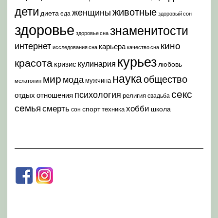
дети
животные
женщины
диета
еда
здоровый сон
здоровье
знаменитости
здоровье сна
кино
интернет
карьера
исследования сна
качество сна
курьез
красота
кулинария
кризис
любовь
наука
мир
общество
мода
мужчина
мелатонин
секс
психология
отдых
отношения
религия
свадьба
семья
хобби
смерть
спорт
школа
техника
сон