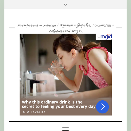
Skip
Toggle
to
header
content
настроение — женский журнал о здоровье, психологии и
современной жизни
Toggle