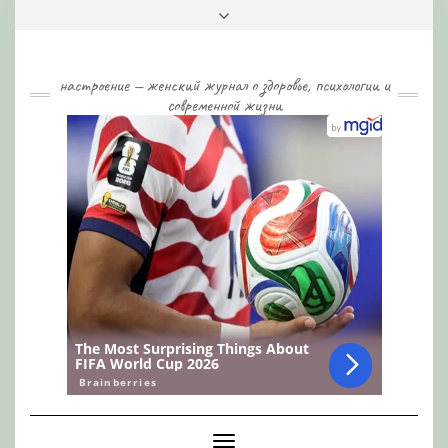
Skip
Toggle
to
header
content
настроение — женский журнал о здоровье, психологии и
современной жизни
Toggle