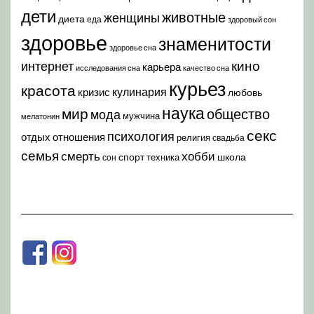
дети
животные
женщины
диета
еда
здоровый сон
здоровье
знаменитости
здоровье сна
кино
интернет
карьера
исследования сна
качество сна
курьез
красота
кулинария
кризис
любовь
наука
мир
общество
мода
мужчина
мелатонин
секс
психология
отдых
отношения
религия
свадьба
семья
хобби
смерть
спорт
школа
техника
сон