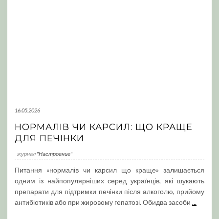
16.05.2026
НОРМАЛІВ ЧИ КАРСИЛ: ЩО КРАЩЕ
ДЛЯ ПЕЧІНКИ
журнал
"Настроение"
Питання «нормалів чи карсил що краще» залишається
одним із найпопулярніших серед українців, які шукають
препарати для підтримки печінки після алкоголю, прийому
антибіотиків або при жировому гепатозі. Обидва засоби
...