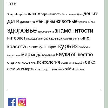
ТЭГИ
деньги
авто
беременность
Sleep
sleep-health
бессонница
брак
дети
животные
женщины
диета
еда
здоровый сон
здоровье
знаменитости
здоровье сна
кино
интернет
карьера
исследования сна
качество сна
курьез
красота
кулинария
кризис
любовь
наука
мир
общество
мода
мужчина
мелатонин
секс
психология
отдых
отношения
религия
свадьба
семья
хобби
смерть
спорт
школа
техника
сон