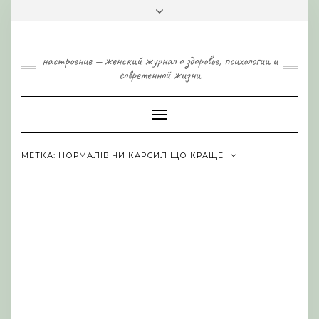
Skip
Toggle
to
header
content
настроение — женский журнал о здоровье, психологии и
современной жизни
Toggle
Navigation
МЕТКА:
НОРМАЛІВ ЧИ КАРСИЛ ЩО КРАЩЕ