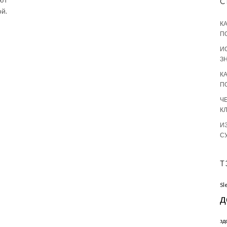
С
й.
К
П
И
З
К
П
Ч
К
И
С
Т
Sl
д
зд