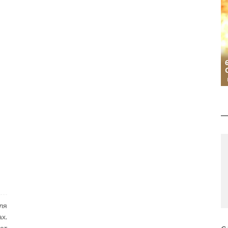
ля
х.
ют