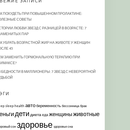
ВЕЖИЕ ЗАПИСИ
АК ПОХУДЕТЬ ПРИ ПОВЫШЕННОМ ПРОЛАКТИНЕ:
ОЛЕЗНЫЕ СОВЕТЫ
СТОРИИ ЛЮБВИ ЗВЕЗД С РАЗНИЦЕЙ В ВОЗРАСТЕ: 7
НАМЕНИТЫХ ПАР
АК УБРАТЬ ВОЗРАСТНОЙ ЖИР НА ЖИВОТЕ У ЖЕНЩИН
ОСЛЕ 45
ЕМ ЗАМЕНИТЬ ГОРМОНАЛЬНУЮ ТЕРАПИЮ ПРИ
ЛИМАКСЕ?
З БЕДНОСТИ В МИЛЛИОНЕРЫ: 7 ЗВЕЗД С НЕВЕРОЯТНОЙ
УДЬБОЙ
ЭГИ
авто
беременность
eep
sleep-health
бессонница
брак
дети
еньги
животные
женщины
диета
еда
здоровье
оровый сон
здоровье сна