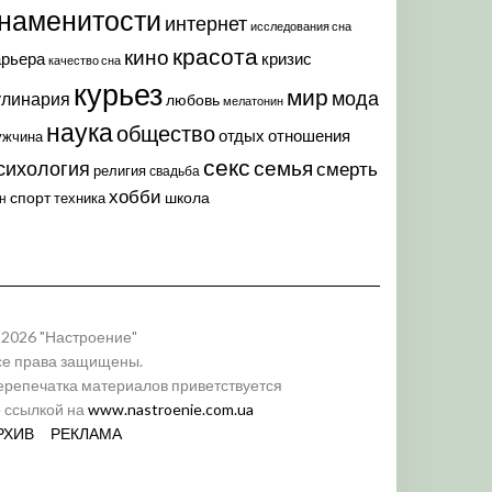
наменитости
интернет
исследования сна
красота
кино
арьера
кризис
качество сна
курьез
мир
мода
улинария
любовь
мелатонин
наука
общество
отдых
отношения
ужчина
секс
семья
сихология
смерть
религия
свадьба
хобби
спорт
школа
техника
н
 2026 "Настроение"
се права защищены.
ерепечатка материалов приветствуется
о ссылкой на
www.nastroenie.com.ua
РХИВ
РЕКЛАМА