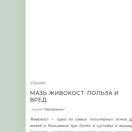
17.03.2023
МАЗЬ ЖИВОКОСТ: ПОЛЬЗА И
ВРЕД
журнал
"Настроение"
Живокост — одна из самых популярных основ д
мазей и бальзамов при болях в суставах и мышца
Средства с экстрактом живокоста активно использу