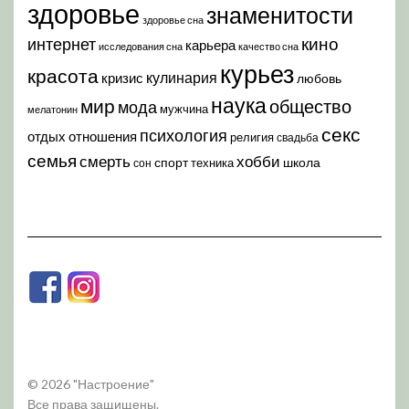
здоровье
знаменитости
здоровье сна
кино
интернет
карьера
исследования сна
качество сна
курьез
красота
кулинария
кризис
любовь
наука
мир
общество
мода
мужчина
мелатонин
секс
психология
отдых
отношения
религия
свадьба
семья
хобби
смерть
спорт
школа
техника
сон
© 2026 "Настроение"
Все права защищены.