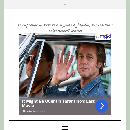
Skip
Toggle
to
header
content
настроение — женский журнал о здоровье, психологии и
современной жизни
Toggle