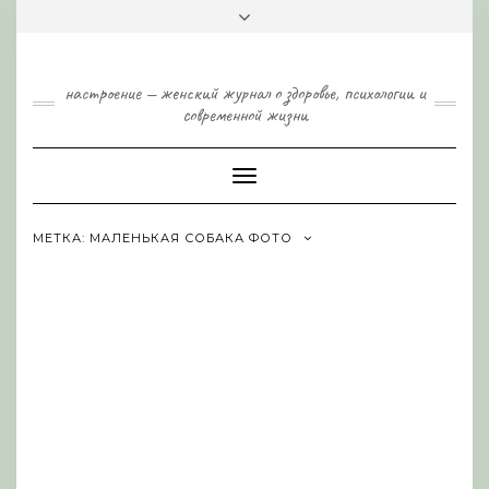
Skip
Toggle
to
header
content
настроение — женский журнал о здоровье, психологии и
современной жизни
Toggle
Navigation
МЕТКА:
МАЛЕНЬКАЯ СОБАКА ФОТО