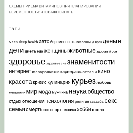
СХЕМЫ ПРИЕМА ВИТАМИНОВ ПРИ ПЛАНИРОВАНИИ
БЕРЕМЕННОСТИ: ЧТО ВАЖНО ЗНАТЬ
ТЭГИ
деньги
авто
беременность
Sleep
sleep-health
бессонница
брак
дети
животные
женщины
диета
еда
здоровый сон
здоровье
знаменитости
здоровье сна
кино
интернет
карьера
исследования сна
качество сна
курьез
красота
кулинария
кризис
любовь
наука
мир
общество
мода
мужчина
мелатонин
секс
психология
отдых
отношения
религия
свадьба
семья
хобби
смерть
спорт
школа
техника
сон