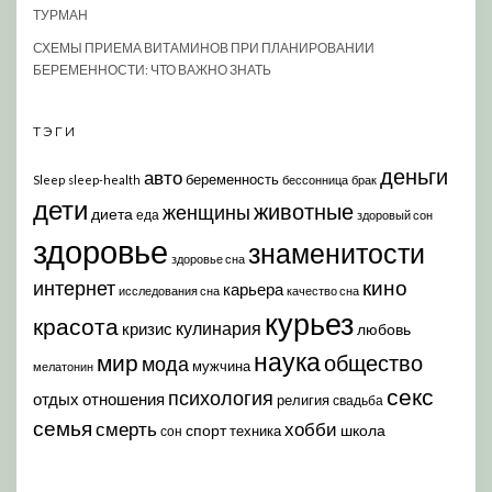
ТУРМАН
СХЕМЫ ПРИЕМА ВИТАМИНОВ ПРИ ПЛАНИРОВАНИИ
БЕРЕМЕННОСТИ: ЧТО ВАЖНО ЗНАТЬ
ТЭГИ
деньги
авто
беременность
Sleep
sleep-health
бессонница
брак
дети
животные
женщины
диета
еда
здоровый сон
здоровье
знаменитости
здоровье сна
кино
интернет
карьера
исследования сна
качество сна
курьез
красота
кулинария
кризис
любовь
наука
мир
общество
мода
мужчина
мелатонин
секс
психология
отдых
отношения
религия
свадьба
семья
хобби
смерть
спорт
школа
техника
сон