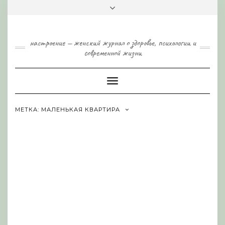
Skip
Toggle
to
header
content
настроение — женский журнал о здоровье, психологии и
современной жизни
Toggle
Navigation
МЕТКА:
МАЛЕНЬКАЯ КВАРТИРА