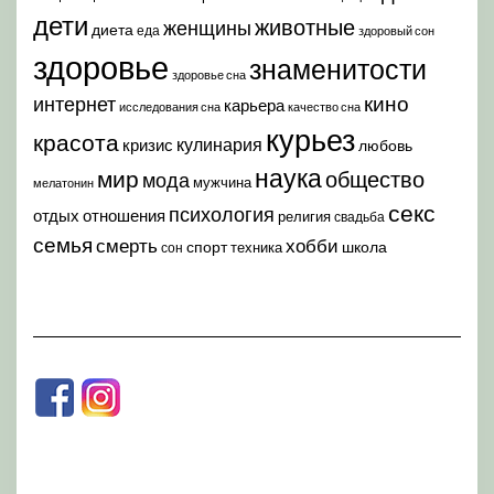
дети
животные
женщины
диета
еда
здоровый сон
здоровье
знаменитости
здоровье сна
кино
интернет
карьера
исследования сна
качество сна
курьез
красота
кулинария
кризис
любовь
наука
мир
общество
мода
мужчина
мелатонин
секс
психология
отдых
отношения
религия
свадьба
семья
хобби
смерть
спорт
школа
техника
сон