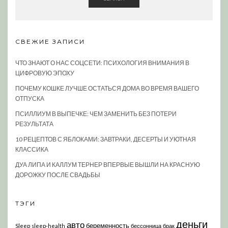
СВЕЖИЕ ЗАПИСИ
ЧТО ЗНАЮТ О НАС СОЦСЕТИ: ПСИХОЛОГИЯ ВНИМАНИЯ В
ЦИФРОВУЮ ЭПОХУ
ПОЧЕМУ КОШКЕ ЛУЧШЕ ОСТАТЬСЯ ДОМА ВО ВРЕМЯ ВАШЕГО
ОТПУСКА
ПСИЛЛИУМ В ВЫПЕЧКЕ: ЧЕМ ЗАМЕНИТЬ БЕЗ ПОТЕРИ
РЕЗУЛЬТАТА
10 РЕЦЕПТОВ С ЯБЛОКАМИ: ЗАВТРАКИ, ДЕСЕРТЫ И УЮТНАЯ
КЛАССИКА
ДУА ЛИПА И КАЛЛУМ ТЕРНЕР ВПЕРВЫЕ ВЫШЛИ НА КРАСНУЮ
ДОРОЖКУ ПОСЛЕ СВАДЬБЫ
ТЭГИ
деньги
авто
беременность
Sleep
sleep-health
бессонница
брак