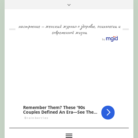
Skip
Toggle
to
header
content
настроение — женский журнал о здоровье, психологии и
современной жизни
Toggle