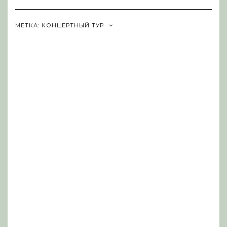
Navigation
МЕТКА:
КОНЦЕРТНЫЙ ТУР