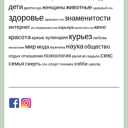
дети
животные
женщины
диета
еда
здоровый сон
здоровье
знаменитости
здоровье сна
кино
интернет
карьера
исследования сна
качество сна
курьез
красота
кулинария
кризис
любовь
наука
мир
общество
мода
мужчина
мелатонин
секс
психология
отдых
отношения
религия
свадьба
семья
хобби
смерть
спорт
школа
техника
сон