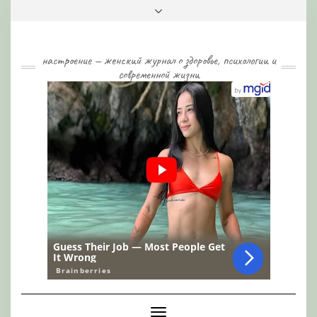
Skip
Toggle
to
header
content
настроение — женский журнал о здоровье, психологии и
современной жизни
Toggle