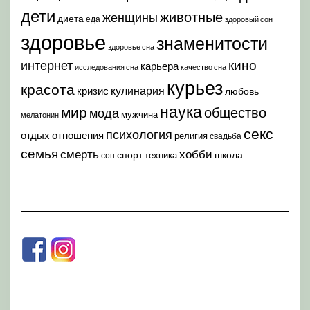
дети
животные
женщины
диета
еда
здоровый сон
здоровье
знаменитости
здоровье сна
кино
интернет
карьера
исследования сна
качество сна
курьез
красота
кулинария
кризис
любовь
наука
мир
общество
мода
мужчина
мелатонин
секс
психология
отдых
отношения
религия
свадьба
семья
хобби
смерть
спорт
школа
техника
сон