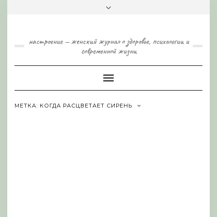
Skip
Toggle
to
header
content
настроение — женский журнал о здоровье, психологии и
современной жизни
Toggle
Navigation
МЕТКА:
КОГДА РАСЦВЕТАЕТ СИРЕНЬ