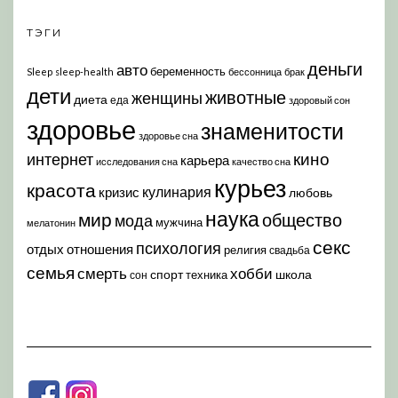
ТЭГИ
деньги
авто
беременность
Sleep
sleep-health
бессонница
брак
дети
животные
женщины
диета
еда
здоровый сон
здоровье
знаменитости
здоровье сна
кино
интернет
карьера
исследования сна
качество сна
курьез
красота
кулинария
кризис
любовь
наука
мир
общество
мода
мужчина
мелатонин
секс
психология
отдых
отношения
религия
свадьба
семья
хобби
смерть
спорт
школа
техника
сон