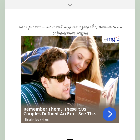
Skip
Toggle
to
header
content
настроение — женский журнал о здоровье, психологии и
современной жизни
Toggle