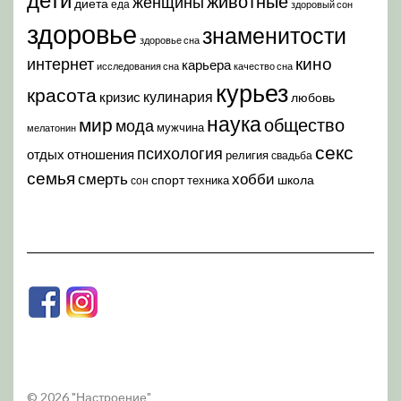
животные
женщины
диета
еда
здоровый сон
здоровье
знаменитости
здоровье сна
кино
интернет
карьера
исследования сна
качество сна
курьез
красота
кулинария
кризис
любовь
наука
мир
общество
мода
мужчина
мелатонин
секс
психология
отдых
отношения
религия
свадьба
семья
хобби
смерть
спорт
школа
техника
сон
© 2026 "Настроение"