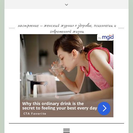
Skip
Toggle
to
header
content
настроение — женский журнал о здоровье, психологии и
современной жизни
Toggle