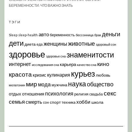
БЕРЕМЕННОСТИ: ЧТО ВАЖНО ЗНАТЬ
ТЭГИ
деньги
авто
беременность
Sleep
sleep-health
бессонница
брак
дети
животные
женщины
диета
еда
здоровый сон
здоровье
знаменитости
здоровье сна
кино
интернет
карьера
исследования сна
качество сна
курьез
красота
кулинария
кризис
любовь
наука
мир
общество
мода
мужчина
мелатонин
секс
психология
отдых
отношения
религия
свадьба
семья
хобби
смерть
спорт
школа
техника
сон