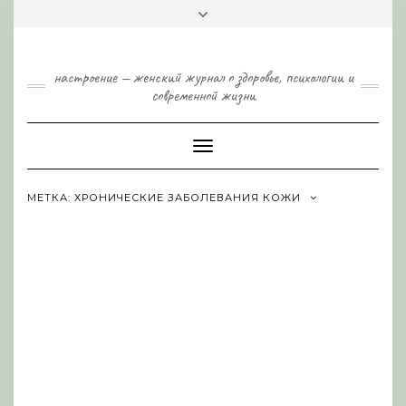
Skip
Toggle
to
header
content
настроение — женский журнал о здоровье, психологии и
современной жизни
Toggle
Navigation
МЕТКА:
ХРОНИЧЕСКИЕ ЗАБОЛЕВАНИЯ КОЖИ