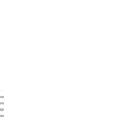
ым
ее
ди
ак