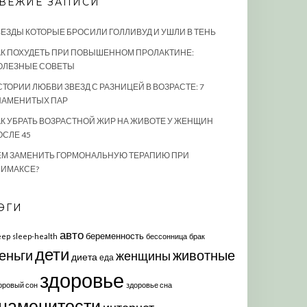
ВЕЖИЕ ЗАПИСИ
ВЕЗДЫ КОТОРЫЕ БРОСИЛИ ГОЛЛИВУД И УШЛИ В ТЕНЬ
АК ПОХУДЕТЬ ПРИ ПОВЫШЕННОМ ПРОЛАКТИНЕ:
ОЛЕЗНЫЕ СОВЕТЫ
СТОРИИ ЛЮБВИ ЗВЕЗД С РАЗНИЦЕЙ В ВОЗРАСТЕ: 7
НАМЕНИТЫХ ПАР
АК УБРАТЬ ВОЗРАСТНОЙ ЖИР НА ЖИВОТЕ У ЖЕНЩИН
ОСЛЕ 45
ЕМ ЗАМЕНИТЬ ГОРМОНАЛЬНУЮ ТЕРАПИЮ ПРИ
ЛИМАКСЕ?
ЭГИ
авто
беременность
eep
sleep-health
бессонница
брак
дети
еньги
животные
женщины
диета
еда
здоровье
оровый сон
здоровье сна
наменитости