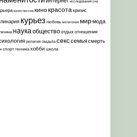
интернет
исследования сна
красота
кино
арьера
кризис
качество сна
курьез
мир
мода
улинария
любовь
мелатонин
наука
общество
отдых
отношения
ужчина
секс
семья
сихология
смерть
религия
свадьба
хобби
спорт
школа
техника
н