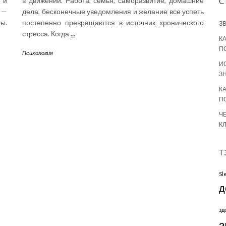
 и
в движении. Работа, семья, саморазвитие, домашние
С
 —
дела, бесконечные уведомления и желание все успеть
ы.
постепенно превращаются в источник хронического
З
стресса. Когда
...
К
П
Психология
И
З
К
П
Ч
К
Т
Sl
д
зд
з