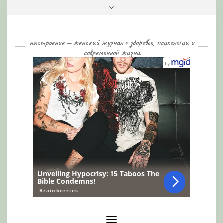
Skip
Toggle
to
header
content
настроение — женский журнал о здоровье, психологии и
современной жизни
Toggle