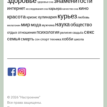
здоровье
знаменитости
здоровье сна
кино
интернет
карьера
исследования сна
качество сна
курьез
красота
кулинария
кризис
любовь
наука
мир
общество
мода
мужчина
мелатонин
секс
психология
отдых
отношения
религия
свадьба
семья
хобби
смерть
спорт
школа
техника
сон
© 2026 "Настроение"
Все права защищены.