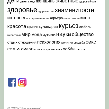
дети
животные
женщины
диета
еда
здоровый сон
здоровье
знаменитости
здоровье сна
кино
интернет
карьера
исследования сна
качество сна
курьез
красота
кулинария
кризис
любовь
наука
мир
общество
мода
мужчина
мелатонин
секс
психология
отдых
отношения
религия
свадьба
семья
хобби
смерть
спорт
школа
техника
сон
© 2026 "Настроение"