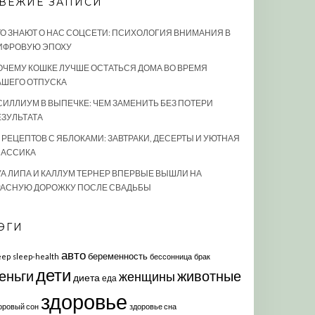
ВЕЖИЕ ЗАПИСИ
ТО ЗНАЮТ О НАС СОЦСЕТИ: ПСИХОЛОГИЯ ВНИМАНИЯ В
ИФРОВУЮ ЭПОХУ
ОЧЕМУ КОШКЕ ЛУЧШЕ ОСТАТЬСЯ ДОМА ВО ВРЕМЯ
АШЕГО ОТПУСКА
СИЛЛИУМ В ВЫПЕЧКЕ: ЧЕМ ЗАМЕНИТЬ БЕЗ ПОТЕРИ
ЕЗУЛЬТАТА
0 РЕЦЕПТОВ С ЯБЛОКАМИ: ЗАВТРАКИ, ДЕСЕРТЫ И УЮТНАЯ
ЛАССИКА
УА ЛИПА И КАЛЛУМ ТЕРНЕР ВПЕРВЫЕ ВЫШЛИ НА
РАСНУЮ ДОРОЖКУ ПОСЛЕ СВАДЬБЫ
ЭГИ
авто
беременность
eep
sleep-health
бессонница
брак
дети
еньги
животные
женщины
диета
еда
здоровье
оровый сон
здоровье сна