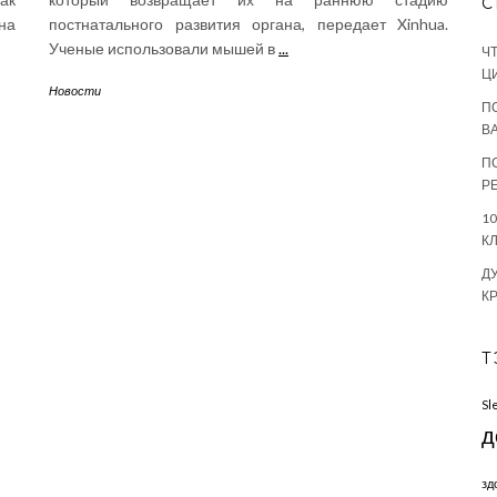
С
на
постнатального развития органа, передает Xinhua.
Ученые использовали мышей в
...
Ч
Ц
Новости
П
В
П
Р
1
К
Д
К
Т
Sl
д
зд