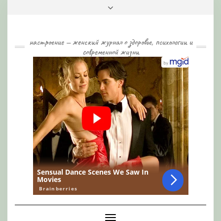
Skip
Toggle
to
header
content
настроение — женский журнал о здоровье, психологии и
современной жизни
Toggle