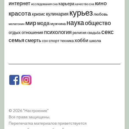
кино
интернет
карьера
исследования сна
качество сна
курьез
красота
кулинария
кризис
любовь
наука
мир
общество
мода
мужчина
мелатонин
секс
психология
отдых
отношения
религия
свадьба
семья
хобби
смерть
спорт
школа
техника
сон
© 2026 "Настроение"
Все права защищены.
Перепечатка материалов приветствуется