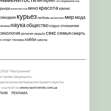
интернет
исследования сна
красота
кино
арьера
кризис
качество сна
курьез
мир
мода
улинария
любовь
мелатонин
наука
общество
отдых
отношения
ужчина
секс
семья
сихология
смерть
религия
свадьба
хобби
спорт
школа
техника
н
 2026 "Настроение"
се права защищены.
ерепечатка материалов приветствуется
о ссылкой на
www.nastroenie.com.ua
РХИВ
РЕКЛАМА