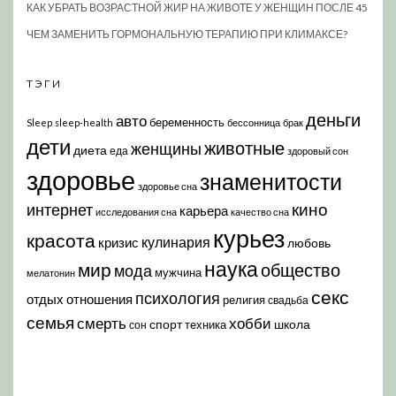
КАК УБРАТЬ ВОЗРАСТНОЙ ЖИР НА ЖИВОТЕ У ЖЕНЩИН ПОСЛЕ 45
ЧЕМ ЗАМЕНИТЬ ГОРМОНАЛЬНУЮ ТЕРАПИЮ ПРИ КЛИМАКСЕ?
ТЭГИ
деньги
авто
беременность
Sleep
sleep-health
бессонница
брак
дети
животные
женщины
диета
еда
здоровый сон
здоровье
знаменитости
здоровье сна
кино
интернет
карьера
исследования сна
качество сна
курьез
красота
кулинария
кризис
любовь
наука
мир
общество
мода
мужчина
мелатонин
секс
психология
отдых
отношения
религия
свадьба
семья
хобби
смерть
спорт
школа
техника
сон