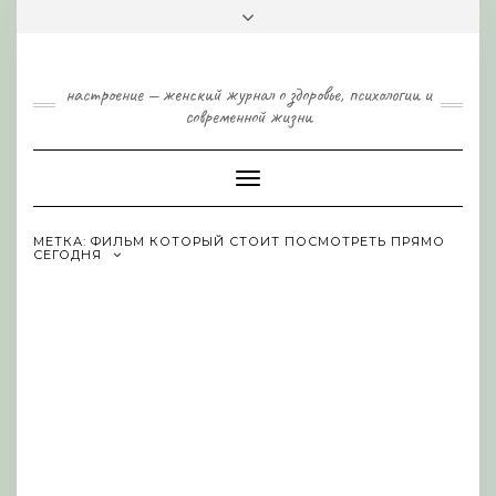
Skip
Toggle
to
header
content
настроение — женский журнал о здоровье, психологии и
современной жизни
Toggle
Navigation
МЕТКА:
ФИЛЬМ КОТОРЫЙ СТОИТ ПОСМОТРЕТЬ ПРЯМО
СЕГОДНЯ