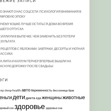
ВЕЖИЕ ЗАПИСИ
ТО ЗНАЮТ О НАС СОЦСЕТИ: ПСИХОЛОГИЯ ВНИМАНИЯ В
ИФРОВУЮ ЭПОХУ
ОЧЕМУ КОШКЕ ЛУЧШЕ ОСТАТЬСЯ ДОМА ВО ВРЕМЯ
АШЕГО ОТПУСКА
СИЛЛИУМ В ВЫПЕЧКЕ: ЧЕМ ЗАМЕНИТЬ БЕЗ ПОТЕРИ
ЕЗУЛЬТАТА
0 РЕЦЕПТОВ С ЯБЛОКАМИ: ЗАВТРАКИ, ДЕСЕРТЫ И УЮТНАЯ
ЛАССИКА
УА ЛИПА И КАЛЛУМ ТЕРНЕР ВПЕРВЫЕ ВЫШЛИ НА
РАСНУЮ ДОРОЖКУ ПОСЛЕ СВАДЬБЫ
ЭГИ
авто
беременность
eep
sleep-health
бессонница
брак
дети
еньги
животные
женщины
диета
еда
здоровье
оровый сон
здоровье сна