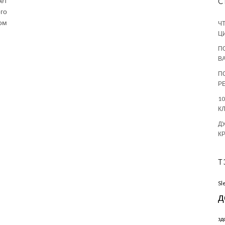
ет
С
го
ом
Ч
Ц
П
В
П
Р
1
К
Д
К
Т
Sl
д
зд