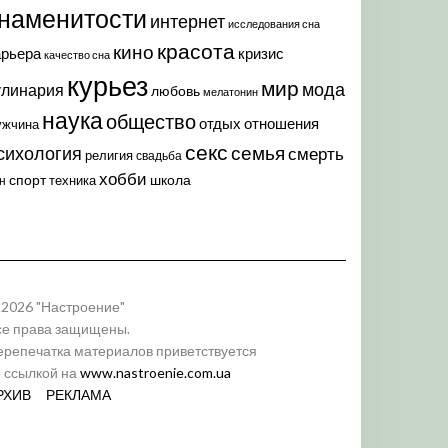
наменитости
интернет
исследования сна
красота
кино
арьера
кризис
качество сна
курьез
мир
мода
улинария
любовь
мелатонин
наука
общество
отдых
отношения
ужчина
секс
семья
сихология
смерть
религия
свадьба
хобби
спорт
школа
техника
н
 2026 "Настроение"
се права защищены.
ерепечатка материалов приветствуется
о ссылкой на
www.nastroenie.com.ua
РХИВ
РЕКЛАМА