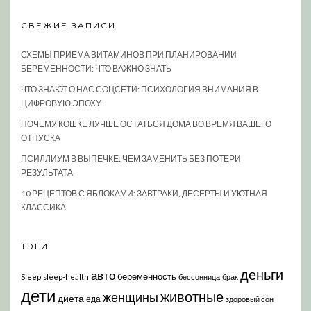
СВЕЖИЕ ЗАПИСИ
СХЕМЫ ПРИЕМА ВИТАМИНОВ ПРИ ПЛАНИРОВАНИИ
БЕРЕМЕННОСТИ: ЧТО ВАЖНО ЗНАТЬ
ЧТО ЗНАЮТ О НАС СОЦСЕТИ: ПСИХОЛОГИЯ ВНИМАНИЯ В
ЦИФРОВУЮ ЭПОХУ
ПОЧЕМУ КОШКЕ ЛУЧШЕ ОСТАТЬСЯ ДОМА ВО ВРЕМЯ ВАШЕГО
ОТПУСКА
ПСИЛЛИУМ В ВЫПЕЧКЕ: ЧЕМ ЗАМЕНИТЬ БЕЗ ПОТЕРИ
РЕЗУЛЬТАТА
10 РЕЦЕПТОВ С ЯБЛОКАМИ: ЗАВТРАКИ, ДЕСЕРТЫ И УЮТНАЯ
КЛАССИКА
ТЭГИ
деньги
авто
беременность
Sleep
sleep-health
бессонница
брак
дети
животные
женщины
диета
еда
здоровый сон