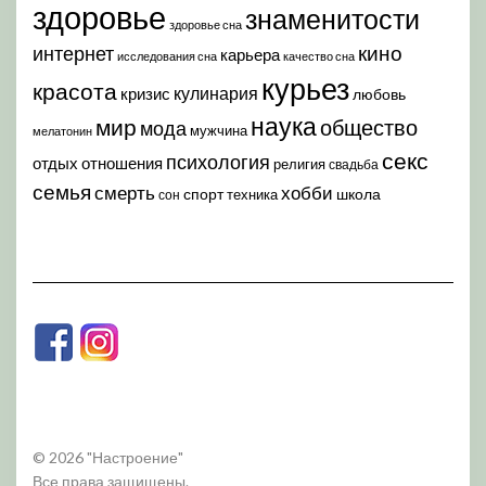
здоровье
знаменитости
здоровье сна
кино
интернет
карьера
исследования сна
качество сна
курьез
красота
кулинария
кризис
любовь
наука
мир
общество
мода
мужчина
мелатонин
секс
психология
отдых
отношения
религия
свадьба
семья
хобби
смерть
спорт
школа
техника
сон
© 2026 "Настроение"
Все права защищены.