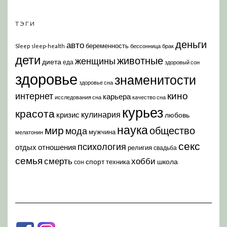
ТЭГИ
деньги
авто
беременность
Sleep
sleep-health
бессонница
брак
дети
животные
женщины
диета
еда
здоровый сон
здоровье
знаменитости
здоровье сна
кино
интернет
карьера
исследования сна
качество сна
курьез
красота
кулинария
кризис
любовь
наука
мир
общество
мода
мужчина
мелатонин
секс
психология
отдых
отношения
религия
свадьба
семья
хобби
смерть
спорт
школа
техника
сон