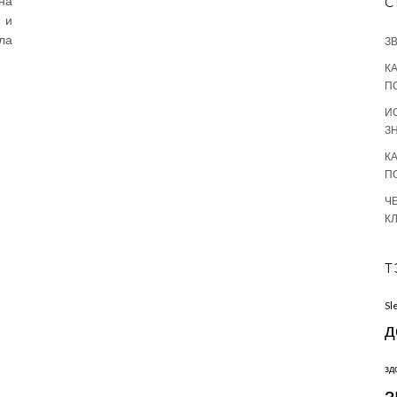
на
С
 и
ла
З
К
П
И
З
К
П
Ч
К
Т
Sl
д
зд
з