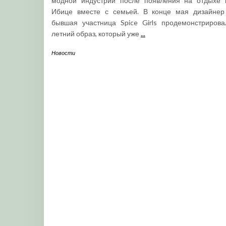
модной индустрии после появления на отдыхе 
Ибице вместе с семьей. В конце мая дизайнер
бывшая участница Spice Girls продемонстрирова
летний образ, который уже
...
Новости