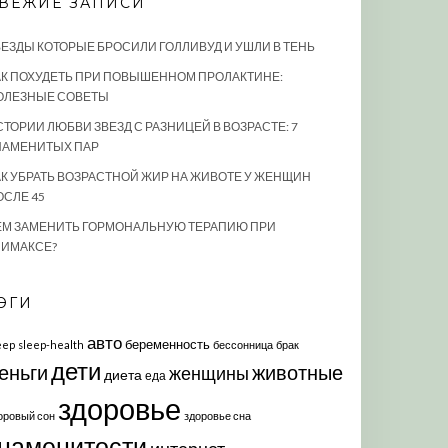
ВЕЖИЕ ЗАПИСИ
ВЕЗДЫ КОТОРЫЕ БРОСИЛИ ГОЛЛИВУД И УШЛИ В ТЕНЬ
АК ПОХУДЕТЬ ПРИ ПОВЫШЕННОМ ПРОЛАКТИНЕ:
ОЛЕЗНЫЕ СОВЕТЫ
СТОРИИ ЛЮБВИ ЗВЕЗД С РАЗНИЦЕЙ В ВОЗРАСТЕ: 7
НАМЕНИТЫХ ПАР
АК УБРАТЬ ВОЗРАСТНОЙ ЖИР НА ЖИВОТЕ У ЖЕНЩИН
ОСЛЕ 45
ЕМ ЗАМЕНИТЬ ГОРМОНАЛЬНУЮ ТЕРАПИЮ ПРИ
ЛИМАКСЕ?
ЭГИ
авто
беременность
eep
sleep-health
бессонница
брак
дети
еньги
животные
женщины
диета
еда
здоровье
оровый сон
здоровье сна
наменитости