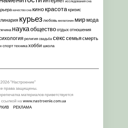
интернет
исследования сна
красота
кино
арьера
кризис
качество сна
курьез
мир
мода
улинария
любовь
мелатонин
наука
общество
отдых
отношения
ужчина
секс
семья
сихология
смерть
религия
свадьба
хобби
спорт
школа
техника
н
 2026 "Настроение"
се права защищены.
ерепечатка материалов приветствуется
о ссылкой на
www.nastroenie.com.ua
РХИВ
РЕКЛАМА