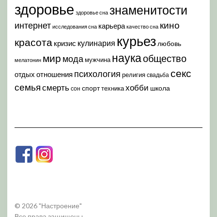
здоровье
знаменитости
здоровье сна
кино
интернет
карьера
исследования сна
качество сна
курьез
красота
кулинария
кризис
любовь
наука
мир
общество
мода
мужчина
мелатонин
секс
психология
отдых
отношения
религия
свадьба
семья
хобби
смерть
спорт
школа
техника
сон
© 2026 "Настроение"
Все права защищены.