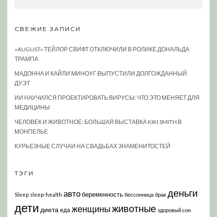
СВЕЖИЕ ЗАПИСИ
«AUGUST» ТЕЙЛОР СВИФТ ОТКЛЮЧИЛИ В РОЛИКЕ ДОНАЛЬДА
ТРАМПА
МАДОННА И КАЙЛИ МИНОУГ ВЫПУСТИЛИ ДОЛГОЖДАННЫЙ
ДУЭТ
ИИ НАУЧИЛСЯ ПРОЕКТИРОВАТЬ ВИРУСЫ: ЧТО ЭТО МЕНЯЕТ ДЛЯ
МЕДИЦИНЫ
ЧЕЛОВЕК И ЖИВОТНОЕ: БОЛЬШАЯ ВЫСТАВКА KIKI SMITH В
МОНПЕЛЬЕ
КУРЬЕЗНЫЕ СЛУЧАИ НА СВАДЬБАХ ЗНАМЕНИТОСТЕЙ
ТЭГИ
деньги
авто
беременность
Sleep
sleep-health
бессонница
брак
дети
животные
женщины
диета
еда
здоровый сон