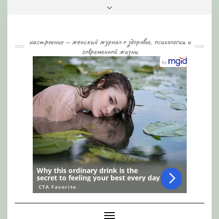
Skip
Toggle
to
header
content
настроение — женский журнал о здоровье, психологии и
современной жизни
Toggle