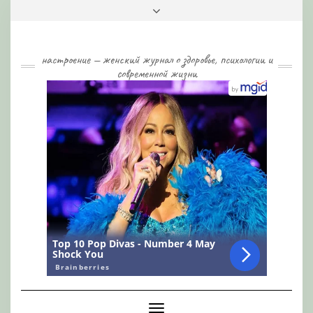
Skip
Toggle
to
header
content
настроение — женский журнал о здоровье, психологии и
современной жизни
Toggle