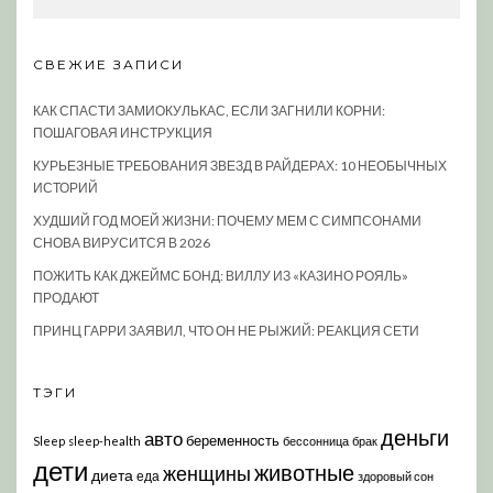
СВЕЖИЕ ЗАПИСИ
КАК СПАСТИ ЗАМИОКУЛЬКАС, ЕСЛИ ЗАГНИЛИ КОРНИ:
ПОШАГОВАЯ ИНСТРУКЦИЯ
КУРЬЕЗНЫЕ ТРЕБОВАНИЯ ЗВЕЗД В РАЙДЕРАХ: 10 НЕОБЫЧНЫХ
ИСТОРИЙ
ХУДШИЙ ГОД МОЕЙ ЖИЗНИ: ПОЧЕМУ МЕМ С СИМПСОНАМИ
СНОВА ВИРУСИТСЯ В 2026
ПОЖИТЬ КАК ДЖЕЙМС БОНД: ВИЛЛУ ИЗ «КАЗИНО РОЯЛЬ»
ПРОДАЮТ
ПРИНЦ ГАРРИ ЗАЯВИЛ, ЧТО ОН НЕ РЫЖИЙ: РЕАКЦИЯ СЕТИ
ТЭГИ
деньги
авто
беременность
Sleep
sleep-health
бессонница
брак
дети
животные
женщины
диета
еда
здоровый сон