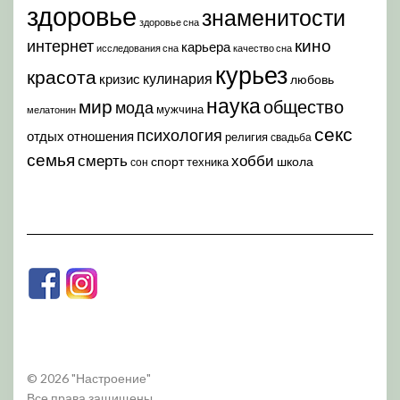
здоровье
знаменитости
здоровье сна
кино
интернет
карьера
исследования сна
качество сна
курьез
красота
кулинария
кризис
любовь
наука
мир
общество
мода
мужчина
мелатонин
секс
психология
отдых
отношения
религия
свадьба
семья
хобби
смерть
спорт
школа
техника
сон
© 2026 "Настроение"
Все права защищены.