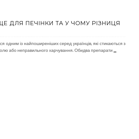
ЩЕ ДЛЯ ПЕЧІНКИ ТА У ЧОМУ РІЗНИЦЯ
я одним із найпоширеніших серед українців, які стикаються з
оголю або неправильного харчування. Обидва препарати
...