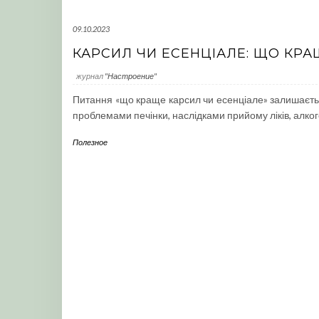
09.10.2023
КАРСИЛ ЧИ ЕСЕНЦІАЛЕ: ЩО КРА
журнал
"Настроение"
Питання «що краще карсил чи есенціале» залишаєтьс
проблемами печінки, наслідками прийому ліків, алк
Полезное