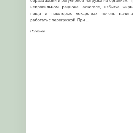
образа жизни и регулярной нагрузки на организм. П
неправильном рационе, алкоголе, избытке жирн
пищи и некоторых лекарствах печень начина
работать с перегрузкой. При
...
Полезное