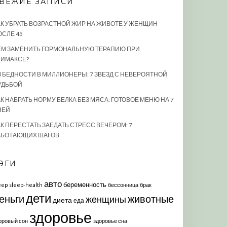
ВЕЖИЕ ЗАПИСИ
АК УБРАТЬ ВОЗРАСТНОЙ ЖИР НА ЖИВОТЕ У ЖЕНЩИН
ОСЛЕ 45
ЕМ ЗАМЕНИТЬ ГОРМОНАЛЬНУЮ ТЕРАПИЮ ПРИ
ЛИМАКСЕ?
З БЕДНОСТИ В МИЛЛИОНЕРЫ: 7 ЗВЕЗД С НЕВЕРОЯТНОЙ
УДЬБОЙ
К НАБРАТЬ НОРМУ БЕЛКА БЕЗ МЯСА: ГОТОВОЕ МЕНЮ НА 7
НЕЙ
АК ПЕРЕСТАТЬ ЗАЕДАТЬ СТРЕСС ВЕЧЕРОМ: 7
АБОТАЮЩИХ ШАГОВ
ЭГИ
авто
беременность
eep
sleep-health
бессонница
брак
дети
еньги
животные
женщины
диета
еда
здоровье
оровый сон
здоровье сна