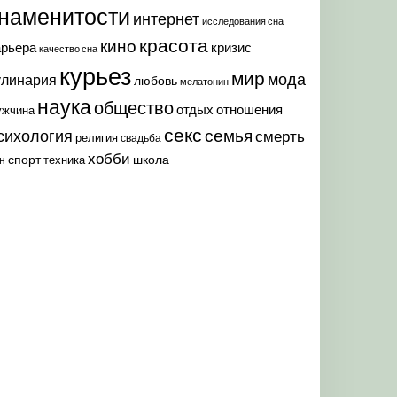
наменитости
интернет
исследования сна
красота
кино
арьера
кризис
качество сна
курьез
мир
мода
улинария
любовь
мелатонин
наука
общество
отдых
отношения
ужчина
секс
семья
сихология
смерть
религия
свадьба
хобби
спорт
школа
техника
н