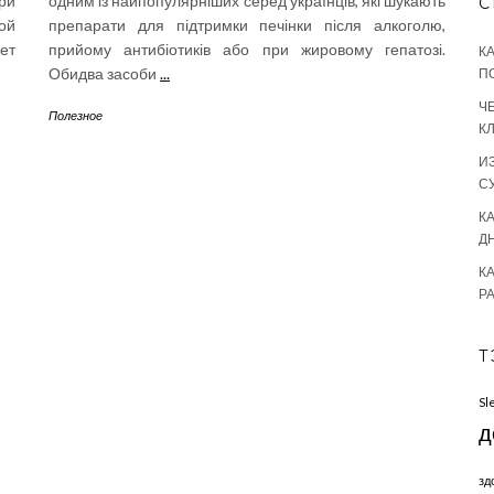
ри
одним із найпопулярніших серед українців, які шукають
С
ой
препарати для підтримки печінки після алкоголю,
ет
прийому антибіотиків або при жировому гепатозі.
К
Обидва засоби
...
П
Ч
Полезное
К
И
С
КА
Д
К
Р
Т
Sl
д
зд