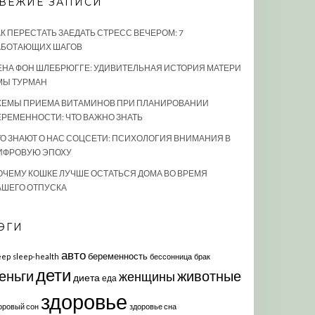
ВЕЖИЕ ЗАПИСИ
АК ПЕРЕСТАТЬ ЗАЕДАТЬ СТРЕСС ВЕЧЕРОМ: 7
АБОТАЮЩИХ ШАГОВ
ЕНА ФОН ШЛЕБРЮГГЕ: УДИВИТЕЛЬНАЯ ИСТОРИЯ МАТЕРИ
МЫ ТУРМАН
ХЕМЫ ПРИЕМА ВИТАМИНОВ ПРИ ПЛАНИРОВАНИИ
ЕРЕМЕННОСТИ: ЧТО ВАЖНО ЗНАТЬ
ТО ЗНАЮТ О НАС СОЦСЕТИ: ПСИХОЛОГИЯ ВНИМАНИЯ В
ИФРОВУЮ ЭПОХУ
ОЧЕМУ КОШКЕ ЛУЧШЕ ОСТАТЬСЯ ДОМА ВО ВРЕМЯ
АШЕГО ОТПУСКА
ЭГИ
авто
беременность
eep
sleep-health
бессонница
брак
дети
еньги
животные
женщины
диета
еда
здоровье
оровый сон
здоровье сна