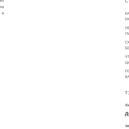
их
С
тм
 и
К
Р
Н
У
С
Б
Ч
Ц
П
В
Т
Sl
д
зд