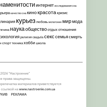
наменитости
интернет
исследования сна
красота
кино
арьера
кризис
качество сна
курьез
мир
мода
улинария
любовь
мелатонин
наука
общество
отдых
отношения
ужчина
секс
семья
сихология
смерть
религия
свадьба
хобби
спорт
школа
техника
н
 2026 "Настроение"
се права защищены.
ерепечатка материалов приветствуется
о ссылкой на
www.nastroenie.com.ua
РХИВ
РЕКЛАМА