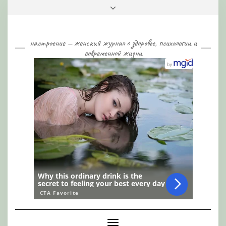
Skip
Toggle
to
header
content
настроение — женский журнал о здоровье, психологии и
современной жизни
Toggle