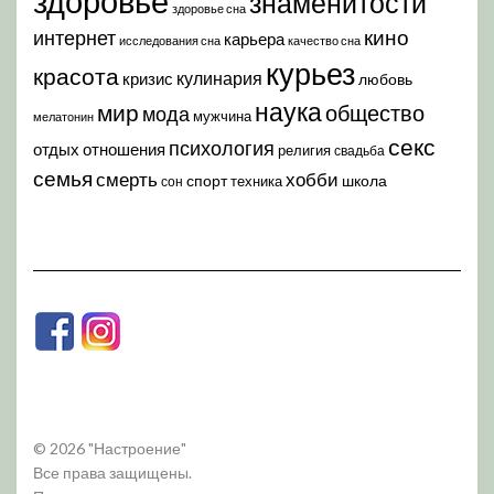
здоровье
знаменитости
здоровье сна
кино
интернет
карьера
исследования сна
качество сна
курьез
красота
кулинария
кризис
любовь
наука
мир
общество
мода
мужчина
мелатонин
секс
психология
отдых
отношения
религия
свадьба
семья
хобби
смерть
спорт
школа
техника
сон
© 2026 "Настроение"
Все права защищены.