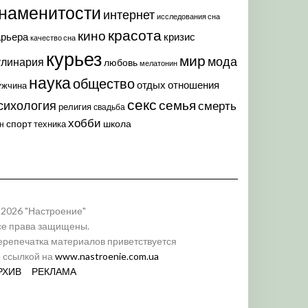
наменитости
интернет
исследования сна
красота
кино
арьера
кризис
качество сна
курьез
мир
мода
улинария
любовь
мелатонин
наука
общество
отдых
отношения
ужчина
секс
семья
сихология
смерть
религия
свадьба
хобби
спорт
школа
техника
н
 2026 "Настроение"
се права защищены.
ерепечатка материалов приветствуется
о ссылкой на
www.nastroenie.com.ua
РХИВ
РЕКЛАМА