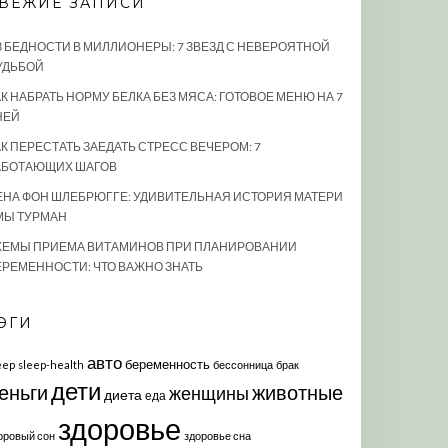
ВЕЖИЕ ЗАПИСИ
З БЕДНОСТИ В МИЛЛИОНЕРЫ: 7 ЗВЕЗД С НЕВЕРОЯТНОЙ
УДЬБОЙ
К НАБРАТЬ НОРМУ БЕЛКА БЕЗ МЯСА: ГОТОВОЕ МЕНЮ НА 7
НЕЙ
АК ПЕРЕСТАТЬ ЗАЕДАТЬ СТРЕСС ВЕЧЕРОМ: 7
АБОТАЮЩИХ ШАГОВ
ЕНА ФОН ШЛЕБРЮГГЕ: УДИВИТЕЛЬНАЯ ИСТОРИЯ МАТЕРИ
МЫ ТУРМАН
ХЕМЫ ПРИЕМА ВИТАМИНОВ ПРИ ПЛАНИРОВАНИИ
ЕРЕМЕННОСТИ: ЧТО ВАЖНО ЗНАТЬ
ЭГИ
авто
беременность
eep
sleep-health
бессонница
брак
дети
еньги
животные
женщины
диета
еда
здоровье
оровый сон
здоровье сна