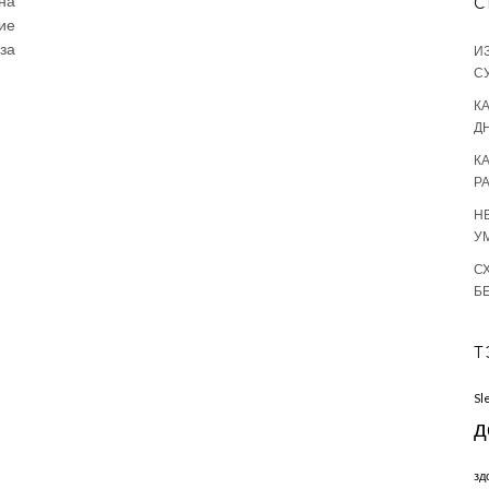
на
С
ие
за
И
С
КА
Д
К
Р
Н
У
С
Б
Т
Sl
д
зд