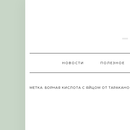
Skip
to
content
НОВОСТИ
ПОЛЕЗНОЕ
МЕТКА:
БОРНАЯ КИСЛОТА С ЯЙЦОМ ОТ ТАРАКАН