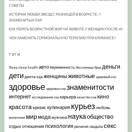
СОВЕТЫ
ИСТОРИИ ЛЮБВИ ЗВЕЗД С РАЗНИЦЕЙ В ВОЗРАСТЕ: 7
ЗНАМЕНИТЫХ ПАР
КАК УБРАТЬ ВОЗРАСТНОЙ ЖИР НА ЖИВОТЕ У ЖЕНЩИН ПОСЛЕ 45
ЧЕМ ЗАМЕНИТЬ ГОРМОНАЛЬНУЮ ТЕРАПИЮ ПРИ КЛИМАКСЕ?
ТЭГИ
деньги
авто
беременность
Sleep
sleep-health
бессонница
брак
дети
животные
женщины
диета
еда
здоровый сон
здоровье
знаменитости
здоровье сна
кино
интернет
карьера
исследования сна
качество сна
курьез
красота
кулинария
кризис
любовь
наука
мир
общество
мода
мужчина
мелатонин
секс
психология
отдых
отношения
религия
свадьба