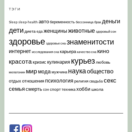
ТЭГИ
деньги
авто
беременность
Sleep
sleep-health
бессонница
брак
дети
животные
женщины
диета
еда
здоровый сон
здоровье
знаменитости
здоровье сна
кино
интернет
карьера
исследования сна
качество сна
курьез
красота
кулинария
кризис
любовь
наука
мир
общество
мода
мужчина
мелатонин
секс
психология
отдых
отношения
религия
свадьба
семья
хобби
смерть
спорт
школа
техника
сон