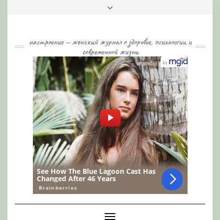
Skip
Toggle
to
header
content
настроение — женский журнал о здоровье, психологии и
современной жизни
Toggle